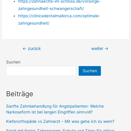
https://zahnaerzte-im-schloss.de/vorsorge-
zahngesundheit-schwangerschaft/
https://clinicadentalmallorca.com/optimale-
zahngesundheit/
Beitragsnavigation
←
zurück
weiter
→
Suchen
Suchen
Beiträge
Sanfte Zahnbehandlung für Angstpatienten: Welche
Narkoseform ist bei langen Eingriffen sinnvoll?
Kieferorthopäde vs Zahnarzt – Mit was gehe ich zu wem?
Sport mit fester Zahnspange: Schutz und Tipps für aktive